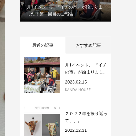
ドイッ
月1イベント、 『イチの市』が始まりま
野焼きの
した！第一回目のご報告
た〜！
最近の記事
おすすめ記事
月1イベント、 『イチ
の市』が始まりまし
た！第一回目の...
2023.02.15
KANDA HOUSE
２０２２年を振り返っ
て、、。
2022.12.31