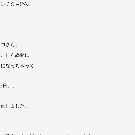
チ会～(^^♪
ンコさん。
～、しらぬ間に
じになっちゃって
毎日、、
企画しました。