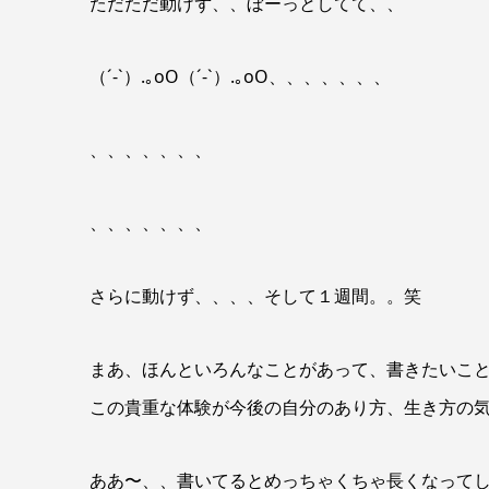
ただただ動けず、、ぼーっとしてて、、
（´-`）.｡oO（´-`）.｡oO、、、、、、、
、、、、、、、
、、、、、、、
さらに動けず、、、、そして１週間。。笑
まあ、ほんといろんなことがあって、書きたいこ
この貴重な体験が今後の自分のあり方、生き方の
ああ〜、、書いてるとめっちゃくちゃ長くなって