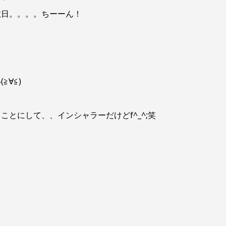
数日。。。。ちーーん！
∀≦)
とにして、、インシャラーだけどf^_^;笑