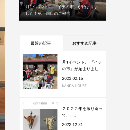
ドイッ
月1イベント、 『イチの市』が始まりま
野焼きの
した！第一回目のご報告
た〜！
最近の記事
おすすめ記事
月1イベント、 『イチ
の市』が始まりまし
た！第一回目の...
2023.02.15
KANDA HOUSE
２０２２年を振り返っ
て、、。
2022.12.31