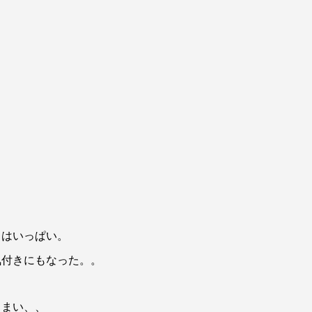
とはいっぱい。
気付きにもなった。。
しまい、、