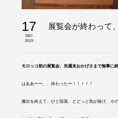
17
展覧会が終わって
DEC
2019
はああ〜〜、、終わった〜！！！！！
搬出を終えて、ひと段落。どどっと気が抜け、そ