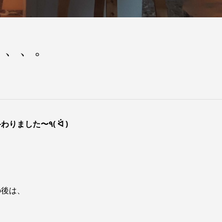
、、、。
モロッコ初の展覧会、先週末おかげさまで無事に終わりました〜٩( ᐛ )
の後は、